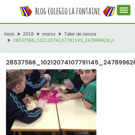
Saltar
al
contenido
Web con contenidos información y actividades del
COLEGIO LA
colegio La Fontaine
FONTAINE
Inicio
2018
marzo
Taller de ciencia
28537566_10212074107791145_247899628_n
28537566_10212074107791145_24789962