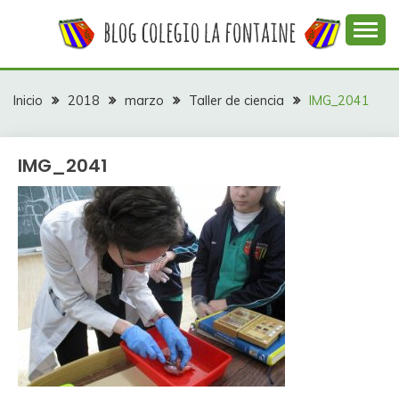
Saltar
al
contenido
Web con contenidos información y actividades del
COLEGIO LA
colegio La Fontaine
FONTAINE
Inicio
2018
marzo
Taller de ciencia
IMG_2041
IMG_2041