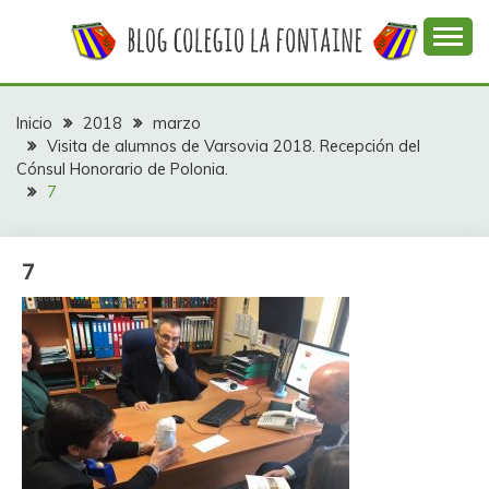
Saltar
al
contenido
Web con contenidos información y actividades del
COLEGIO LA
colegio La Fontaine
FONTAINE
Inicio
2018
marzo
Visita de alumnos de Varsovia 2018. Recepción del
Cónsul Honorario de Polonia.
7
7