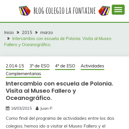
Saltar
al
contenido
Web con contenidos información y actividades del
COLEGIO LA
colegio La Fontaine
FONTAINE
Inicio
2015
marzo
Intercambio con escuela de Polonia. Visita al Museo
Fallero y Oceanográfico.
2.014-15
3º de ESO
4º de ESO
Actividades
Complementarias
Intercambio con escuela de Polonia.
Visita al Museo Fallero y
Oceanográfico.
16/03/2015
Juan P.
Como final del programa de actividades entre los dos
colegios, hemos ido a visitar el Museo Fallero y el