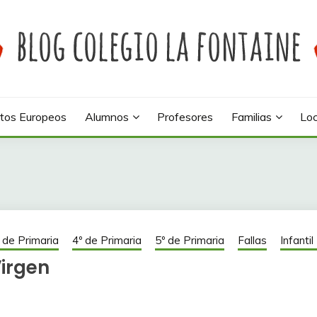
 colegio La Fontaine
INE
tos Europeos
Alumnos
Profesores
Familias
Loc
 de Primaria
4º de Primaria
5º de Primaria
Fallas
Infanti
Virgen