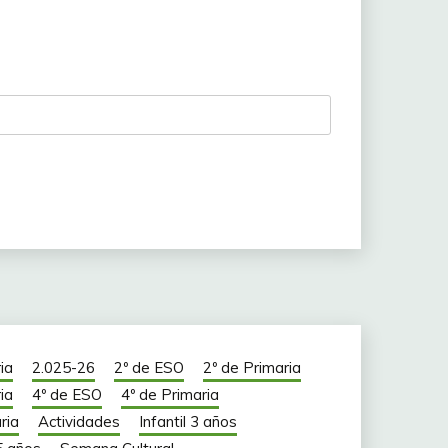
ia
2.025-26
2º de ESO
2º de Primaria
ia
4º de ESO
4º de Primaria
ria
Actividades
Infantil 3 años