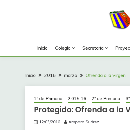
Saltar
al
contenido
Web con contenidos información y actividades del
COLEGIO LA FONTA
Inicio
Colegio
Secretaría
Proyec
Inicio
2016
marzo
Ofrenda a la Virgen
1º de Primaria
2.015-16
2º de Primaria
3º
Protegido: Ofrenda a la 
12/03/2016
Amparo Suárez