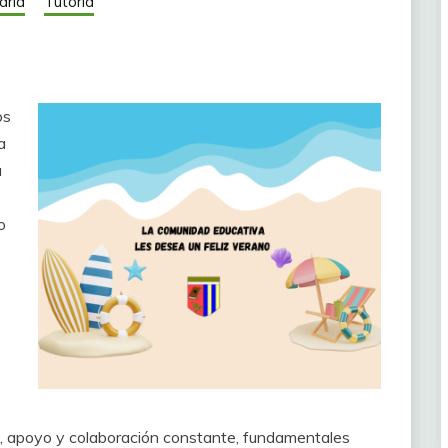
aria
Tutoría
os
a
a
o
nza, apoyo y colaboración constante, fundamentales