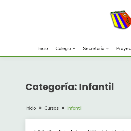
Saltar
al
contenido
Web con contenidos información y actividades del
COLEGIO LA FONTA
Inicio
Colegio
Secretaría
Proyec
Categoría:
Infantil
Inicio
Cursos
Infantil