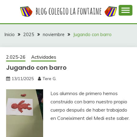
Saltar
al
contenido
Web con contenidos información y actividades del
COLEGIO LA
colegio La Fontaine
FONTAINE
Inicio
2025
noviembre
Jugando con barro
2.025-26
Actividades
Jugando con barro
13/11/2025
Tere G.
Los alumnos de primero hemos
construido con barro nuestro propio
cuerpo después de haber trabajado
en Coneiximent del Medi este saber.