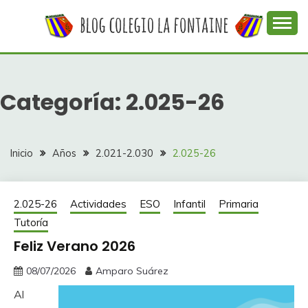
Saltar
al
contenido
Web con contenidos información y actividades del
COLEGIO LA
colegio La Fontaine
FONTAINE
Categoría:
2.025-26
Inicio
Años
2.021-2.030
2.025-26
2.025-26
Actividades
ESO
Infantil
Primaria
Tutoría
Feliz Verano 2026
08/07/2026
Amparo Suárez
Al