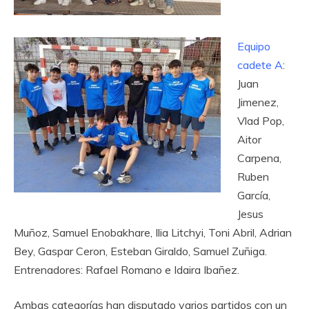
Equipo
cadete A
:
Juan
Jimenez,
Vlad Pop,
Aitor
Carpena,
Ruben
García,
Jesus
Muñoz, Samuel Enobakhare, Ilia Litchyi, Toni Abril, Adrian
Bey, Gaspar Ceron, Esteban Giraldo, Samuel Zuñiga.
Entrenadores: Rafael Romano e Idaira Ibañez.
Ambas categorías han disputado varios partidos con un