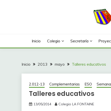
Saltar
al
contenido
Web con contenidos información y actividades del
COLEGIO LA FONTA
Inicio
Colegio
Secretaría
Proyec
Inicio
2013
mayo
Talleres educativos
2.012-13
Complementarias
ESO
Semana 
Talleres educativos
13/05/2014
Colegio LA FONTAINE