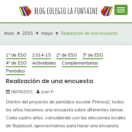
Saltar
al
contenido
Web con contenidos información y actividades del
COLEGIO LA
colegio La Fontaine
FONTAINE
Inicio
2015
mayo
Realización de una encuesta
1º de ESO
2.014-15
2º de ESO
3º de ESO
4º de ESO
Actividades
Complementarias
Periódico
Realización de una encuesta
06/05/2015
Juan P.
Dentro del proyecto de periódico escolar Prensa2, todos
los años hacemos una encuesta sobre diferentes temas.
Cada cuatro años, coincidiendo con las elecciones locales
de Burjassot, aprovechamos para hacer una encuesta