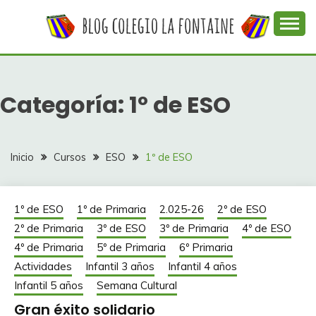
Saltar
al
contenido
Web con contenidos información y actividades del
COLEGIO LA
colegio La Fontaine
FONTAINE
Categoría:
1º de ESO
Inicio
Cursos
ESO
1º de ESO
1º de ESO
1º de Primaria
2.025-26
2º de ESO
2º de Primaria
3º de ESO
3º de Primaria
4º de ESO
4º de Primaria
5º de Primaria
6º Primaria
Actividades
Infantil 3 años
Infantil 4 años
Infantil 5 años
Semana Cultural
Gran éxito solidario