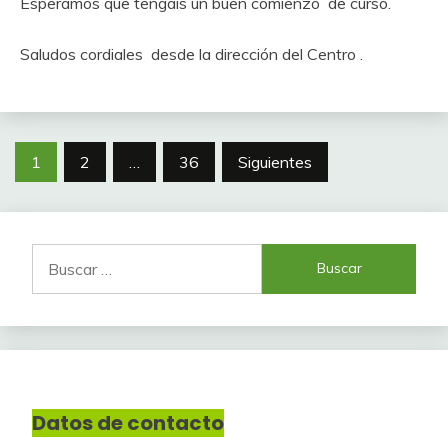
Esperamos que tengáis un buen comienzo de curso.
Saludos cordiales desde la dirección del Centro .
Paginación
1
2
…
36
Siguientes
de
entradas
Buscar:
Datos de contacto