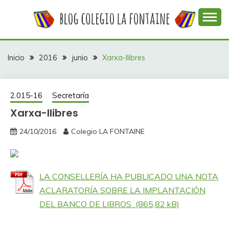
Saltar
al
contenido
Web con contenidos información y actividades del
COLEGIO LA
colegio La Fontaine
FONTAINE
Inicio
2016
junio
Xarxa-llibres
2.015-16
Secretaría
Xarxa-llibres
24/10/2016
Colegio LA FONTAINE
LA CONSELLERÍA HA PUBLICADO UNA NOTA
ACLARATORÍA SOBRE LA IMPLANTACIÓN
DEL BANCO DE LIBROS