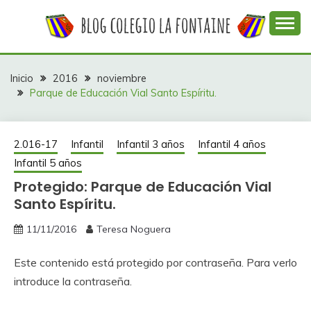
Saltar
al
contenido
Web con contenidos información y actividades del
COLEGIO LA
colegio La Fontaine
FONTAINE
Inicio
2016
noviembre
Parque de Educación Vial Santo Espíritu.
2.016-17
Infantil
Infantil 3 años
Infantil 4 años
Infantil 5 años
Protegido: Parque de Educación Vial
Santo Espíritu.
11/11/2016
Teresa Noguera
Este contenido está protegido por contraseña. Para verlo
introduce la contraseña.