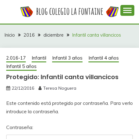
Saltar
al
contenido
Web con contenidos información y actividades del
COLEGIO LA
colegio La Fontaine
FONTAINE
Inicio
2016
diciembre
Infantil canta villancicos
2.016-17
Infantil
Infantil 3 años
Infantil 4 años
Infantil 5 años
Protegido: Infantil canta villancicos
22/12/2016
Teresa Noguera
Este contenido está protegido por contraseña. Para verlo
introduce la contraseña.
Contraseña: