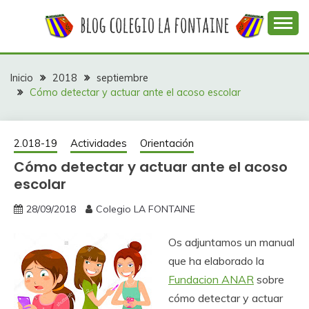
Saltar
al
contenido
Web con contenidos información y actividades del
COLEGIO LA
colegio La Fontaine
FONTAINE
Inicio
2018
septiembre
Cómo detectar y actuar ante el acoso escolar
2.018-19
Actividades
Orientación
Cómo detectar y actuar ante el acoso
escolar
28/09/2018
Colegio LA FONTAINE
Os adjuntamos un manual
que ha elaborado la
Fundacion ANAR
sobre
cómo detectar y actuar