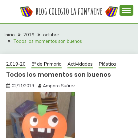
Saltar
al
contenido
Web con contenidos información y actividades del
COLEGIO LA
colegio La Fontaine
FONTAINE
Inicio
2019
octubre
Todos los momentos son buenos
2.019-20
5º de Primaria
Actividades
Plástica
Todos los momentos son buenos
02/11/2019
Amparo Suárez