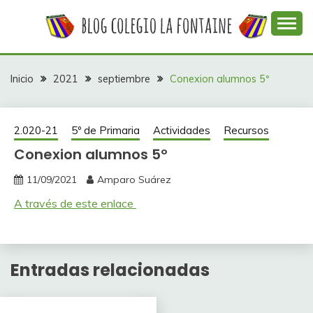
Saltar
al
contenido
Web con contenidos información y actividades del
COLEGIO LA
colegio La Fontaine
FONTAINE
Inicio
2021
septiembre
Conexion alumnos 5º
2.020-21
5º de Primaria
Actividades
Recursos
Conexion alumnos 5º
11/09/2021
Amparo Suárez
A través de este enlace
Entradas relacionadas