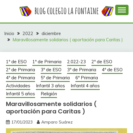
Saltar
al
contenido
Web con contenidos información y actividades del
COLEGIO LA
colegio La Fontaine
FONTAINE
Inicio
2022
diciembre
Maravillosamente solidarios ( aportación para Caritas )
1º de ESO
1º de Primaria
2.022-23
2º de ESO
2º de Primaria
3º de ESO
3º de Primaria
4º de ESO
4º de Primaria
5º de Primaria
6º Primaria
Actividades
Infantil 3 años
Infantil 4 años
Infantil 5 años
Religión
Maravillosamente solidarios (
aportación para Caritas )
17/01/2023
Amparo Suárez