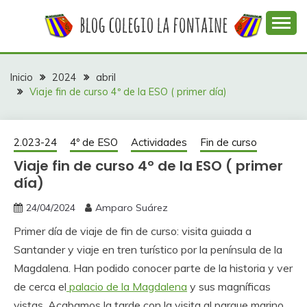
Saltar
al
contenido
Web con contenidos información y actividades del
COLEGIO LA
colegio La Fontaine
FONTAINE
Inicio
2024
abril
Viaje fin de curso 4º de la ESO ( primer día)
2.023-24
4º de ESO
Actividades
Fin de curso
Viaje fin de curso 4º de la ESO ( primer
día)
24/04/2024
Amparo Suárez
Primer día de viaje de fin de curso: visita guiada a
Santander y viaje en tren turístico por la península de la
Magdalena. Han podido conocer parte de la historia y ver
de cerca el
palacio de la Magdalena
y sus magníficas
vistas. Acabamos la tarde con la visita al parque marino.