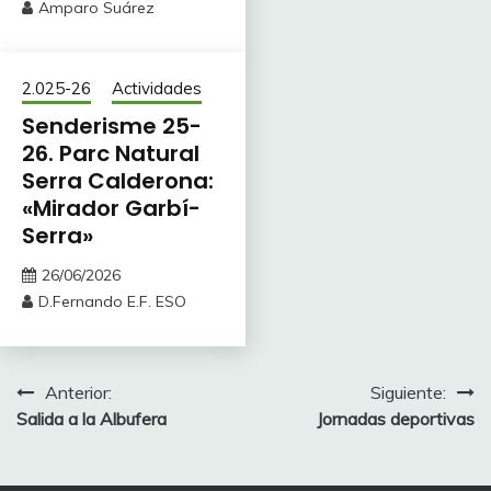
Amparo Suárez
2.025-26
Actividades
Senderisme 25-
26. Parc Natural
Serra Calderona:
«Mirador Garbí-
Serra»
26/06/2026
D.Fernando E.F. ESO
Navegación
Anterior:
Siguiente:
Salida a la Albufera
Jornadas deportivas
de
entradas