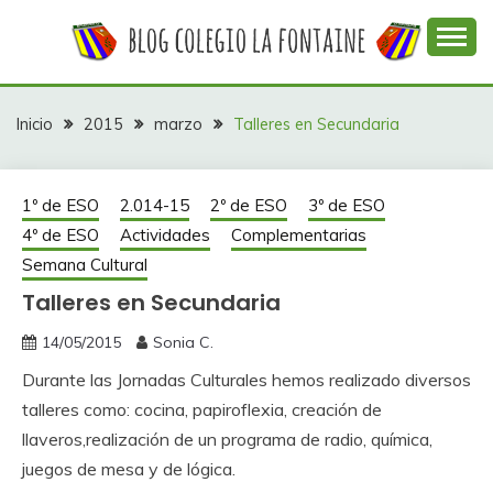
Saltar
al
contenido
Web con contenidos información y actividades del
COLEGIO LA
colegio La Fontaine
FONTAINE
Inicio
2015
marzo
Talleres en Secundaria
1º de ESO
2.014-15
2º de ESO
3º de ESO
4º de ESO
Actividades
Complementarias
Semana Cultural
Talleres en Secundaria
14/05/2015
Sonia C.
Durante las Jornadas Culturales hemos realizado diversos
talleres como: cocina, papiroflexia, creación de
llaveros,realización de un programa de radio, química,
juegos de mesa y de lógica.