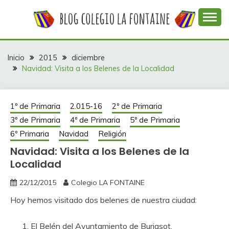
Saltar
al
contenido
Web con contenidos información y actividades del
COLEGIO LA
colegio La Fontaine
FONTAINE
Inicio
2015
diciembre
Navidad: Visita a los Belenes de la Localidad
1º de Primaria
2.015-16
2º de Primaria
3º de Primaria
4º de Primaria
5º de Primaria
6º Primaria
Navidad
Religión
Navidad: Visita a los Belenes de la
Localidad
22/12/2015
Colegio LA FONTAINE
Hoy hemos visitado dos belenes de nuestra ciudad:
El Belén del Ayuntamiento de Burjasot.