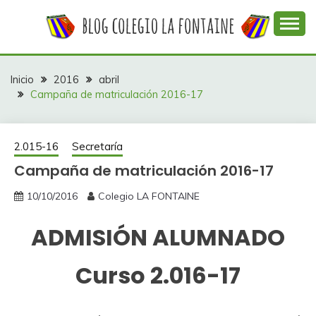
Saltar
al
contenido
Web con contenidos información y actividades del
COLEGIO LA
colegio La Fontaine
FONTAINE
Inicio
2016
abril
Campaña de matriculación 2016-17
2.015-16
Secretaría
Campaña de matriculación 2016-17
10/10/2016
Colegio LA FONTAINE
ADMISIÓN ALUMNADO
Curso 2.016-17