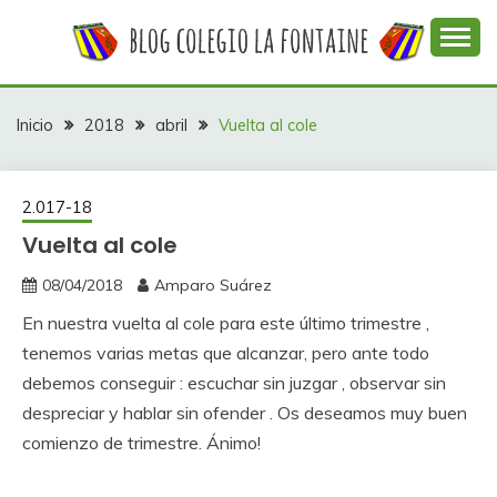
Saltar
al
contenido
Web con contenidos información y actividades del
COLEGIO LA
colegio La Fontaine
FONTAINE
Inicio
2018
abril
Vuelta al cole
2.017-18
Vuelta al cole
08/04/2018
Amparo Suárez
En nuestra vuelta al cole para este último trimestre ,
tenemos varias metas que alcanzar, pero ante todo
debemos conseguir : escuchar sin juzgar , observar sin
despreciar y hablar sin ofender . Os deseamos muy buen
comienzo de trimestre. Ánimo!