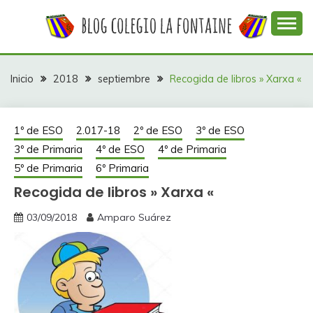
Saltar
al
contenido
Web con contenidos información y actividades del
COLEGIO LA
colegio La Fontaine
FONTAINE
Inicio
2018
septiembre
Recogida de libros » Xarxa «
1º de ESO
2.017-18
2º de ESO
3º de ESO
3º de Primaria
4º de ESO
4º de Primaria
5º de Primaria
6º Primaria
Recogida de libros » Xarxa «
03/09/2018
Amparo Suárez