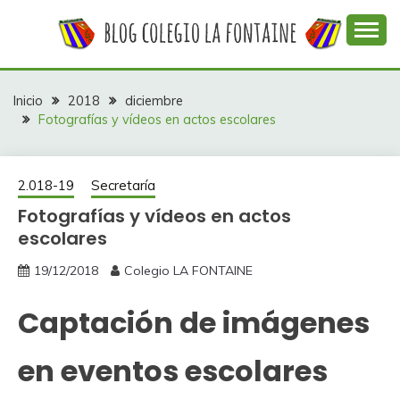
Saltar
al
contenido
Web con contenidos información y actividades del
COLEGIO LA
colegio La Fontaine
FONTAINE
Inicio
2018
diciembre
Fotografías y vídeos en actos escolares
2.018-19
Secretaría
Fotografías y vídeos en actos
escolares
19/12/2018
Colegio LA FONTAINE
Captación de imágenes
en eventos escolares