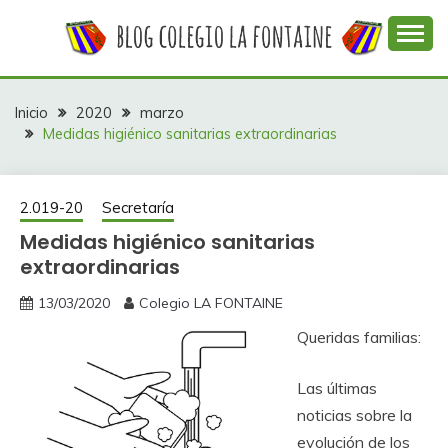
Saltar
al
contenido
Web con contenidos información y actividades del
COLEGIO LA
colegio La Fontaine
FONTAINE
Inicio
2020
marzo
Medidas higiénico sanitarias extraordinarias
2.019-20
Secretaría
Medidas higiénico sanitarias
extraordinarias
13/03/2020
Colegio LA FONTAINE
Queridas familias:
Las últimas
noticias sobre la
evolución de los