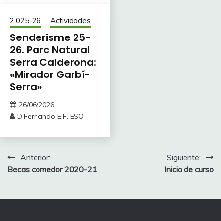
2.025-26
Actividades
Senderisme 25-
26. Parc Natural
Serra Calderona:
«Mirador Garbí-
Serra»
26/06/2026
D.Fernando E.F. ESO
Navegación
Anterior:
Siguiente:
Becas comedor 2020-21
Inicio de curso
de
entradas