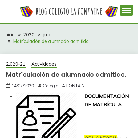
Saltar
al
contenido
Web con contenidos información y actividades del
COLEGIO LA
colegio La Fontaine
FONTAINE
Inicio
2020
julio
Matrículación de alumnado admitido.
2.020-21
Actividades
Matrículación de alumnado admitido.
14/07/2020
Colegio LA FONTAINE
DOCUMENTACIÓN
DE MATRÍCULA