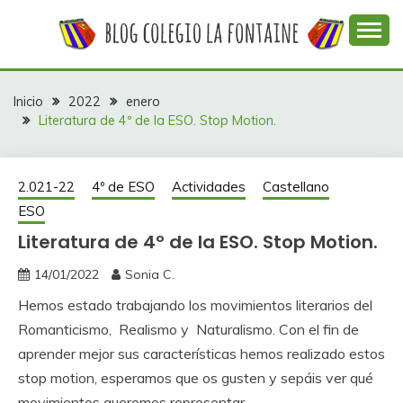
Saltar
al
contenido
Web con contenidos información y actividades del
COLEGIO LA
colegio La Fontaine
FONTAINE
Inicio
2022
enero
Literatura de 4º de la ESO. Stop Motion.
2.021-22
4º de ESO
Actividades
Castellano
ESO
Literatura de 4º de la ESO. Stop Motion.
14/01/2022
Sonia C.
Hemos estado trabajando los movimientos literarios del
Romanticismo, Realismo y Naturalismo. Con el fin de
aprender mejor sus características hemos realizado estos
stop motion, esperamos que os gusten y sepáis ver qué
movimientos queremos representar.