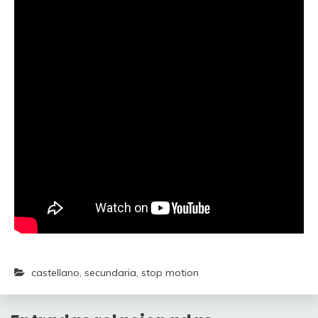
castellano
,
secundaria
,
stop motion