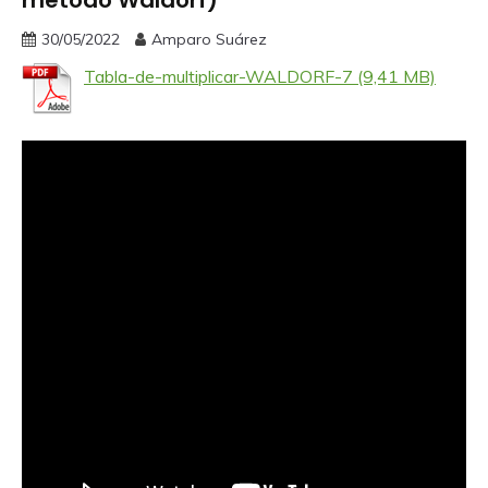
método Waldorf)
30/05/2022
Amparo Suárez
Tabla-de-multiplicar-WALDORF-7