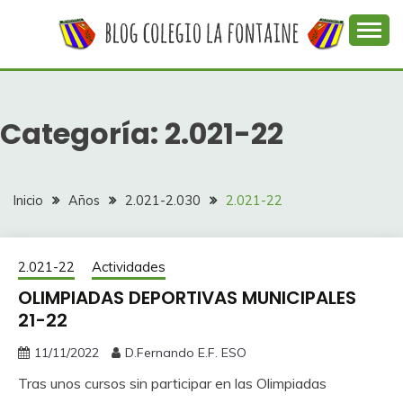
Saltar
al
contenido
Web con contenidos información y actividades del
COLEGIO LA
colegio La Fontaine
FONTAINE
Categoría:
2.021-22
Inicio
Años
2.021-2.030
2.021-22
2.021-22
Actividades
OLIMPIADAS DEPORTIVAS MUNICIPALES
21-22
11/11/2022
D.Fernando E.F. ESO
Tras unos cursos sin participar en las Olimpiadas