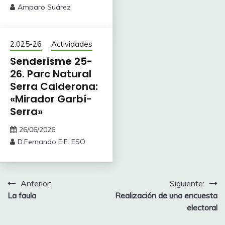
Amparo Suárez
2.025-26
Actividades
Senderisme 25-
26. Parc Natural
Serra Calderona:
«Mirador Garbí-
Serra»
26/06/2026
D.Fernando E.F. ESO
Navegación
Anterior:
Siguiente:
La faula
Realización de una encuesta
de
electoral
entradas