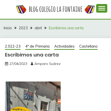
Saltar
al
contenido
Web con contenidos información y actividades del
COLEGIO LA
colegio La Fontaine
FONTAINE
Inicio
2023
abril
Escribimos una carta
2.022-23
4º de Primaria
Actividades
Castellano
Escribimos una carta
27/04/2023
Amparo Suárez