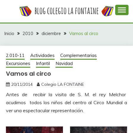
Saltar
al
contenido
Web con contenidos información y actividades del
COLEGIO LA
colegio La Fontaine
FONTAINE
Inicio
2010
diciembre
Vamos al circo
2.010-11
Actividades
Complementarias
Excursiones
Infantil
Navidad
Vamos al circo
20/11/2014
Colegio LA FONTAINE
Antes de recibir la visita de S. M. el rey Melchor
acudimos todos los niños del centro al Circo Mundial a
ver una espectacular representación.