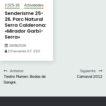
2.025-26
Actividades
Senderisme 25-
26. Parc Natural
Serra Calderona:
«Mirador Garbí-
Serra»
26/06/2026
D.Fernando E.F. ESO
Navegación
Anterior:
Siguiente:
Teatro Flumen. Bodas de
Carnaval 2012
de
Sangre.
entradas