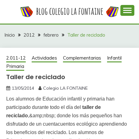
Saltar
al
contenido
Web con contenidos información y actividades del
COLEGIO LA
colegio La Fontaine
FONTAINE
Inicio
2012
febrero
Taller de reciclado
2.011-12
Actividades
Complementarias
Infantil
Primaria
Taller de reciclado
13/05/2014
Colegio LA FONTAINE
Los alumnos de Educación infantil y primaria han
participado durante todo el día del
taller de
reciclado
,&amp;nbsp; donde los más pequeños han
disfrutado de un cuentacuentos ecológico aprendiendo
los beneficios del reciclado. Los alumnos de