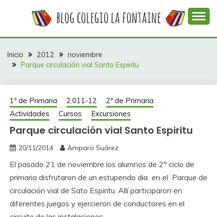
Saltar
al
contenido
Web con contenidos información y actividades del
COLEGIO LA
colegio La Fontaine
FONTAINE
Inicio
2012
noviembre
Parque circulación vial Santo Espiritu
1º de Primaria
2.011-12
2º de Primaria
Actividades
Cursos
Excursiones
Parque circulación vial Santo Espiritu
20/11/2014
Amparo Suárez
El pasado 21 de noviembre los alumnos de 2º ciclo de
primaria disfrutaron de un estupendo dia en el Parque de
circulación vial de Sato Espiritu. Allí participaron en
diferentes juegos y ejercieron de conductores en el
circuito de las instalaciones.