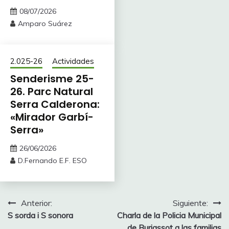
08/07/2026
Amparo Suárez
2.025-26
Actividades
Senderisme 25-
26. Parc Natural
Serra Calderona:
«Mirador Garbí-
Serra»
26/06/2026
D.Fernando E.F. ESO
Navegación
Anterior:
Siguiente:
S sorda i S sonora
Charla de la Policia Municipal
de
de Burjassot a las familias