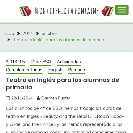
Saltar
al
contenido
Web con contenidos información y actividades del
COLEGIO LA
colegio La Fontaine
FONTAINE
Inicio
2014
octubre
Teatro en Inglés para los alumnos de primaria
2.014-15
4º de ESO
Actividades
Complementarias
English
Primaria
Teatro en Inglés para los alumnos de
primaria
22/11/2014
Carmen Fuster
Los alumnos de 4º de ESO hemos trabajo las obras de
teatro en Inglés «Beauty and the Beast», «Robin Hood»
y «Ariel and the Prince» y las hemos representado a los
alumnos de primaria, como una actividad complementaria