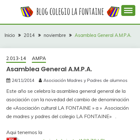
Saltar
al
contenido
Web con contenidos información y actividades del
COLEGIO LA
colegio La Fontaine
FONTAINE
Inicio
2014
noviembre
Asamblea General A.M.P.A.
2.013-14
AMPA
Asamblea General A.M.P.A.
24/11/2014
Asociación Madres y Padres de alumnos
Este año se celebra la asamblea general general de la
asociación con la novedad del cambio de denominación
de «Asociación cultural LA FONTAINE » a » Asociación
de madres y padres del colegio LA FONTAINE» .
Aqui tenemos la