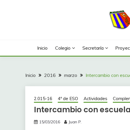
Saltar
al
contenido
Web con contenidos información y actividades del
COLEGIO LA FONTA
Inicio
Colegio
Secretaría
Proyec
Inicio
2016
marzo
Intercambio con escue
2.015-16
4º de ESO
Actividades
Complem
Intercambio con escuela 
15/03/2016
Juan P.