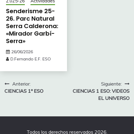
2.025-26
Actividades
Senderisme 25-
26. Parc Natural
Serra Calderona:
«Mirador Garbí-
Serra»
26/06/2026
D.Fernando E.F. ESO
Navegación
Anterior:
Siguiente:
CIENCIAS 1º ESO
CIENCIAS 1 ESO: VIDEOS
de
EL UNIVERSO
entradas
Todos los derechos reservados 2026.