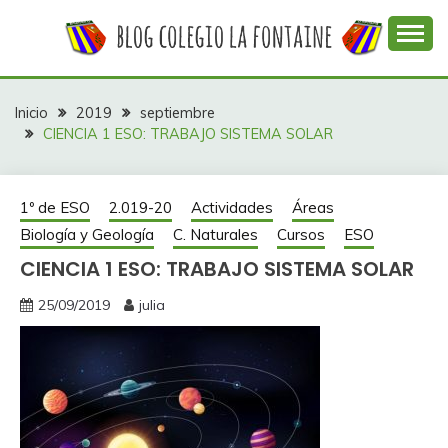
Saltar
al
contenido
Web con contenidos información y actividades del
COLEGIO LA
colegio La Fontaine
FONTAINE
Inicio
2019
septiembre
CIENCIA 1 ESO: TRABAJO SISTEMA SOLAR
1º de ESO
2.019-20
Actividades
Áreas
Biología y Geología
C. Naturales
Cursos
ESO
CIENCIA 1 ESO: TRABAJO SISTEMA SOLAR
25/09/2019
julia