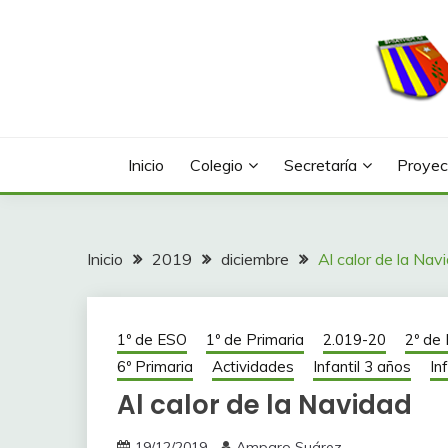
Saltar
al
contenido
Web con contenidos información y actividades del
COLEGIO LA FONTA
Inicio
Colegio
Secretaría
Proyec
Inicio
2019
diciembre
Al calor de la Nav
1º de ESO
1º de Primaria
2.019-20
2º de
6º Primaria
Actividades
Infantil 3 años
In
Al calor de la Navidad
19/12/2019
Amparo Suárez