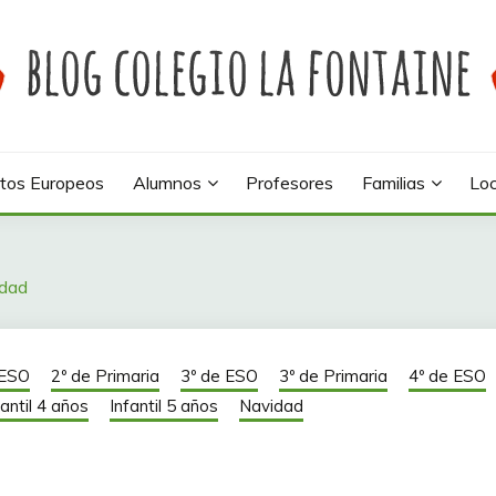
 colegio La Fontaine
INE
tos Europeos
Alumnos
Profesores
Familias
Loc
idad
 ESO
2º de Primaria
3º de ESO
3º de Primaria
4º de ESO
fantil 4 años
Infantil 5 años
Navidad