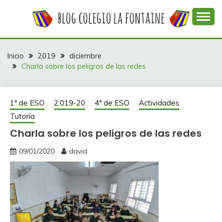
Saltar
al
contenido
Web con contenidos información y actividades del
COLEGIO LA
colegio La Fontaine
FONTAINE
Inicio
2019
diciembre
Charla sobre los peligros de las redes
1º de ESO
2.019-20
4º de ESO
Actividades
Tutoría
Charla sobre los peligros de las redes
09/01/2020
david