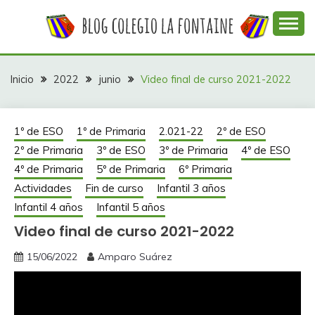
Saltar
al
contenido
Web con contenidos información y actividades del
COLEGIO LA
colegio La Fontaine
FONTAINE
Inicio
2022
junio
Video final de curso 2021-2022
1º de ESO
1º de Primaria
2.021-22
2º de ESO
2º de Primaria
3º de ESO
3º de Primaria
4º de ESO
4º de Primaria
5º de Primaria
6º Primaria
Actividades
Fin de curso
Infantil 3 años
Infantil 4 años
Infantil 5 años
Video final de curso 2021-2022
15/06/2022
Amparo Suárez