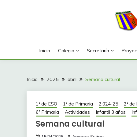
Saltar
al
contenido
Web con contenidos información y actividades del
COLEGIO LA FONTA
Inicio
Colegio
Secretaría
Proyec
Inicio
2025
abril
Semana cultural
1º de ESO
1º de Primaria
2.024-25
2º de
6º Primaria
Actividades
Infantil 3 años
In
Semana cultural
15/04/2025
Amparo Suárez