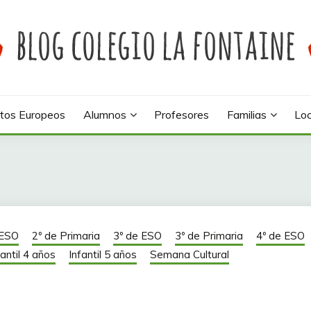
 colegio La Fontaine
INE
tos Europeos
Alumnos
Profesores
Familias
Loc
 ESO
2º de Primaria
3º de ESO
3º de Primaria
4º de ESO
fantil 4 años
Infantil 5 años
Semana Cultural