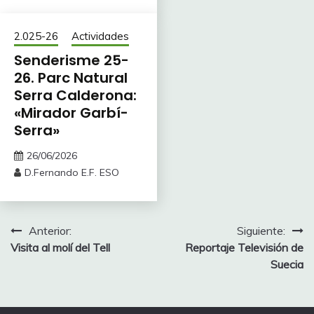
2.025-26
Actividades
Senderisme 25-
26. Parc Natural
Serra Calderona:
«Mirador Garbí-
Serra»
26/06/2026
D.Fernando E.F. ESO
Navegación
Anterior:
Siguiente:
Visita al molí del Tell
Reportaje Televisión de
de
Suecia
entradas