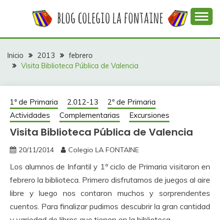
Saltar
al
contenido
Web con contenidos información y actividades del
COLEGIO LA
colegio La Fontaine
FONTAINE
Inicio
2013
febrero
Visita Biblioteca Pública de Valencia
1º de Primaria
2.012-13
2º de Primaria
Actividades
Complementarias
Excursiones
Visita Biblioteca Pública de Valencia
20/11/2014
Colegio LA FONTAINE
Los alumnos de Infantil y 1º ciclo de Primaria visitaron en
febrero la biblioteca. Primero disfrutamos de juegos al aire
libre y luego nos contaron muchos y sorprendentes
cuentos. Para finalizar pudimos descubrir la gran cantidad
y variedad de libros que tienen en la biblioteca.