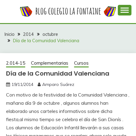
Saltar
al
contenido
Web con contenidos información y actividades del
COLEGIO LA
colegio La Fontaine
FONTAINE
Inicio
2014
octubre
Día de la Comunidad Valenciana
2.014-15
Complementarias
Cursos
Día de la Comunidad Valenciana
19/11/2014
Amparo Suárez
Con motivo de la festividad de la Comunidad Valenciana ,
mañana día 9 de octubre , algunos alumnos han
elaborado unos carteles informativos sobre dicha
fiesta,al mismo tiempo se celebra el día de San Dionís .
Los alumnos de Educación Infantil llevarán a sus casas
los típicoa mazapanes que se regalan; ahora solo queda