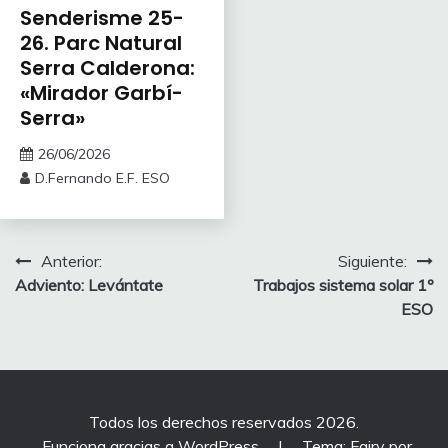
Senderisme 25-
26. Parc Natural
Serra Calderona:
«Mirador Garbí-
Serra»
26/06/2026
D.Fernando E.F. ESO
Navegación
Anterior:
Siguiente:
Adviento: Levántate
Trabajos sistema solar 1º
de
ESO
entradas
Todos los derechos reservados 2026.
Funciona gracias a WordPress
|
Tema: Fairy por