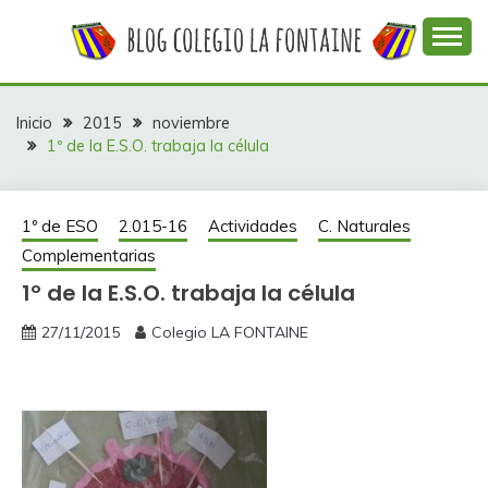
Saltar
al
contenido
Web con contenidos información y actividades del
COLEGIO LA
colegio La Fontaine
FONTAINE
Inicio
2015
noviembre
1º de la E.S.O. trabaja la célula
1º de ESO
2.015-16
Actividades
C. Naturales
Complementarias
1º de la E.S.O. trabaja la célula
27/11/2015
Colegio LA FONTAINE