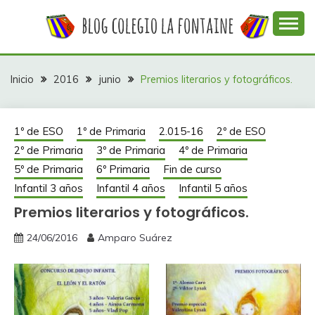
Saltar
al
contenido
Web con contenidos información y actividades del
COLEGIO LA
colegio La Fontaine
FONTAINE
Inicio
2016
junio
Premios literarios y fotográficos.
1º de ESO
1º de Primaria
2.015-16
2º de ESO
2º de Primaria
3º de Primaria
4º de Primaria
5º de Primaria
6º Primaria
Fin de curso
Infantil 3 años
Infantil 4 años
Infantil 5 años
Premios literarios y fotográficos.
24/06/2016
Amparo Suárez