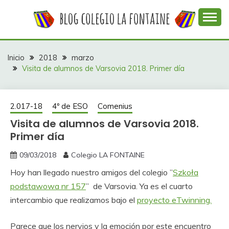
Saltar
al
contenido
Web con contenidos información y actividades del
COLEGIO LA
colegio La Fontaine
FONTAINE
Inicio
2018
marzo
Visita de alumnos de Varsovia 2018. Primer día
2.017-18
4º de ESO
Comenius
Visita de alumnos de Varsovia 2018.
Primer día
09/03/2018
Colegio LA FONTAINE
Hoy han llegado nuestro amigos del colegio ”
Szkoła
podstawowa nr 157
” de Varsovia. Ya es el cuarto
intercambio que realizamos bajo el
proyecto eTwinning.
Parece que los nervios y la emoción por este encuentro