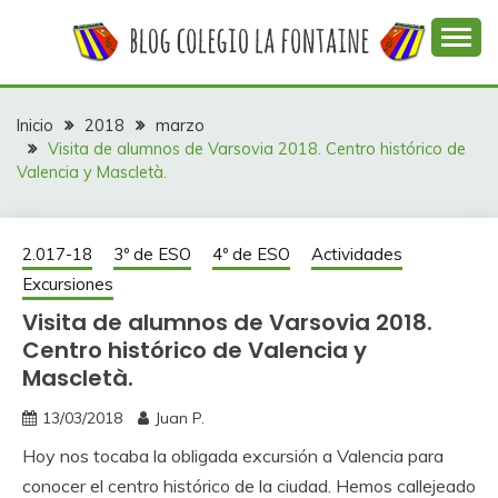
Saltar
al
contenido
Web con contenidos información y actividades del
COLEGIO LA
colegio La Fontaine
FONTAINE
Inicio
2018
marzo
Visita de alumnos de Varsovia 2018. Centro histórico de
Valencia y Mascletà.
2.017-18
3º de ESO
4º de ESO
Actividades
Excursiones
Visita de alumnos de Varsovia 2018.
Centro histórico de Valencia y
Mascletà.
13/03/2018
Juan P.
Hoy nos tocaba la obligada excursión a Valencia para
conocer el centro histórico de la ciudad. Hemos callejeado