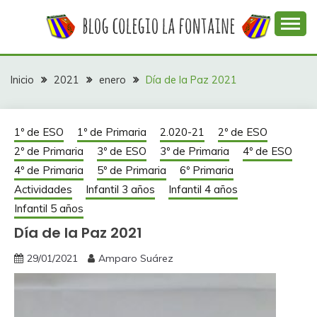
Saltar
al
contenido
Web con contenidos información y actividades del
COLEGIO LA
colegio La Fontaine
FONTAINE
Inicio
2021
enero
Día de la Paz 2021
1º de ESO
1º de Primaria
2.020-21
2º de ESO
2º de Primaria
3º de ESO
3º de Primaria
4º de ESO
4º de Primaria
5º de Primaria
6º Primaria
Actividades
Infantil 3 años
Infantil 4 años
Infantil 5 años
Día de la Paz 2021
29/01/2021
Amparo Suárez