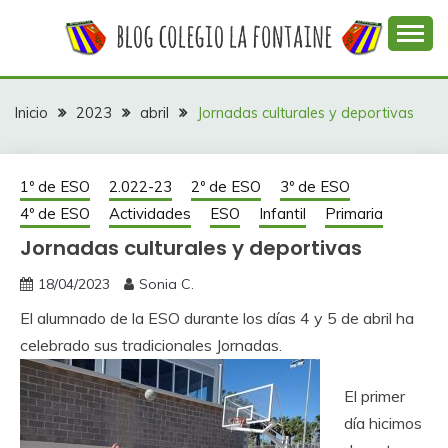
Saltar
al
contenido
Web con contenidos información y actividades del
COLEGIO LA
colegio La Fontaine
FONTAINE
Inicio
2023
abril
Jornadas culturales y deportivas
1º de ESO
2.022-23
2º de ESO
3º de ESO
4º de ESO
Actividades
ESO
Infantil
Primaria
Jornadas culturales y deportivas
18/04/2023
Sonia C.
El alumnado de la ESO durante los días 4 y 5 de abril ha
celebrado sus tradicionales Jornadas.
El primer
día hicimos