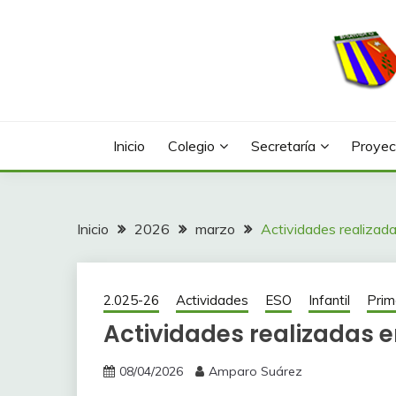
Saltar
al
contenido
Web con contenidos información y actividades del
COLEGIO LA FONTA
Inicio
Colegio
Secretaría
Proyec
Inicio
2026
marzo
Actividades realizad
2.025-26
Actividades
ESO
Infantil
Prim
Actividades realizadas 
08/04/2026
Amparo Suárez